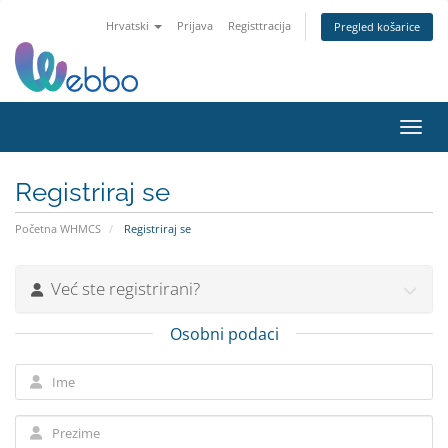
Hrvatski
Prijava
Registtracija
Pregled košarice
Preba
Registriraj se
Početna WHMCS
Registriraj se
Već ste registrirani?
Osobni podaci