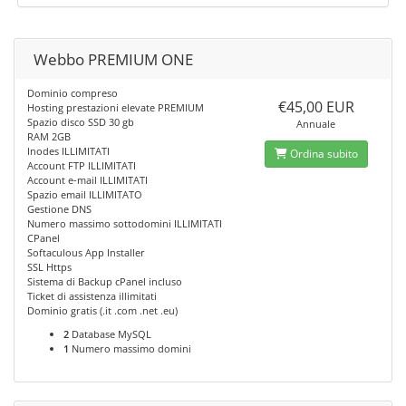
Webbo PREMIUM ONE
Dominio compreso
€45,00 EUR
Hosting prestazioni elevate PREMIUM
Spazio disco SSD 30 gb
Annuale
RAM 2GB
Inodes ILLIMITATI
Ordina subito
Account FTP ILLIMITATI
Account e-mail ILLIMITATI
Spazio email ILLIMITATO
Gestione DNS
Numero massimo sottodomini ILLIMITATI
CPanel
Softaculous App Installer
SSL Https
Sistema di Backup cPanel incluso
Ticket di assistenza illimitati
Dominio gratis (.it .com .net .eu)
2
Database MySQL
1
Numero massimo domini